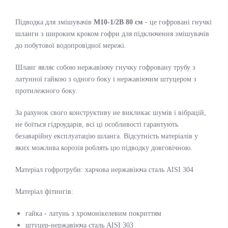
Підводка для змішувачів
М10-1/2В 80 см
- це гофровані гнучкі
шланги з широким кроком гофри для підключення змішувачів
до побутової водопровідної мережі.
Шланг являє собою нержавіючу гнучку гофровану трубу з
латунної гайкою з одного боку і нержавіючим штуцером з
протилежного боку.
За рахунок свого конструктиву не викликає шумів і вібрацій,
не боїться гідроударів, всі ці особливості гарантують
безаварійну експлуатацію шланга. Відсутність матеріалів у
яких можлива корозія роблять цю підводку довговічною.
Матеріал гофротруби: харчова нержавіюча сталь AISI 304
Матеріал фітингів:
гайка - латунь з хромонікелевим покриттям
штуцер-нержавіюча сталь AISI 303