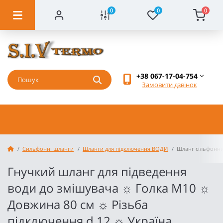
0
0
0
+38 067-17-04-754
Замовити дзвінок
Cильфонні шланги
Шланги для підключення ВОДИ
Шланг сільфонни
Гнучкий шланг для підведення
води до змішувача ☼ Голка М10 ☼
Довжина 80 см ☼ Різьба
підключення d 12 ☼ Україна