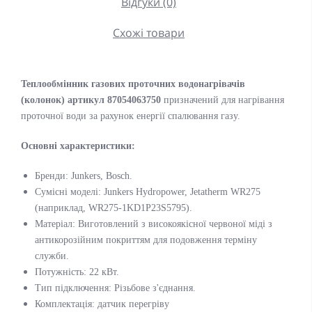
Відгуки (0)
Схожі товари
Теплообмінник газових проточних водонагрівачів
(колонок) артикул 87054063750
призначений для нагрівання
проточної води за рахунок енергії спалювання газу.
Основні характеристики
:
Бренди: Junkers, Bosch.
Сумісні моделі: Junkers Hydropower, Jetatherm WR275
(наприклад, WR275-1KD1P23S5795).
Матеріал: Виготовлений з високоякісної червоної міді з
антикорозійним покриттям для подовження терміну
служби.
Потужність: 22 кВт.
Тип підключення: Різьбове з'єднання.
Комплектація: датчик перегріву