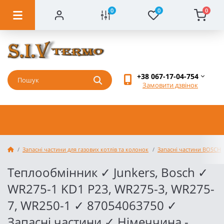
0
0
0
+38 067-17-04-754
Замовити дзвінок
Запасні частини для газових котлів та колонок
Запасні частини BOSCH
Теплообмінник ✓ Junkers, Bosch ✓
WR275-1 KD1 P23, WR275-3, WR275-
7, WR250-1 ✓ 87054063750 ✓
Запасні частини ✓ Німеччина -