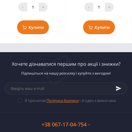
-
+
-
+
Купити
Купити
Хочете дізнаватися першим про акції і знижки?
Підпишіться на нашу розсилку і купуйте з вигодою!
Я прочитав
Політика безпеки
і згоден з вимогами
+38 067-17-04-754