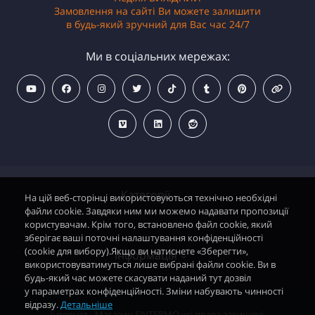
Замовлення на сайті Ви можете залишити
в будь-який зручний для Вас час 24/7
Ми в соціальних мережах:
Категорії
На цій веб-сторінці використовуються технічно необхідні
файли cookie. Завдяки ним ми можемо надавати пропозиції
користувачам. Крім того, встановлено файл cookie, який
зберігає ваші поточні налаштування конфіденційності
Водонагрівачі електричні
(cookie для вибору).Якщо ви натиснете «Зберегти»,
Інформація
використовуватимуться лише вибрані файли cookie. Ви в
Димохідні газові колонки
будь-який час можете скасувати наданий тут дозвіл
у параметрах конфіденційності. Зміни набувають чинності
Димохідні газові котли і АОГВ
відразу.
Детальніше
Політика безпеки
Інтернет - Магазин SIVTERMO усі права захищені.