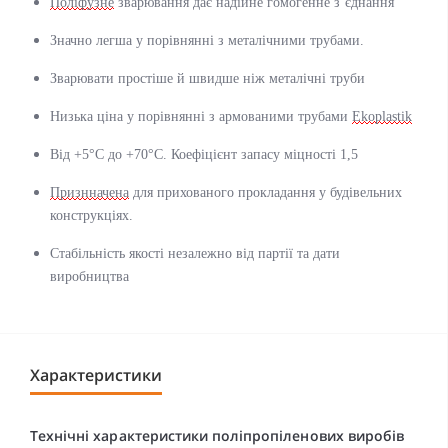
Поліфузне
зварювання дає надійне гомогенне з’єднання
Значно легша у порівнянні з металічними трубами.
Зварювати простіше й швидше ніж металічні труби
Низька ціна у порівнянні з армованими трубами
Ekoplastik
Від +5°C до +70°C. Коефіцієнт запасу міцності 1,5
Признначена
для прихованого прокладання у будівельних
конструкціях.
Стабільність якості незалежно від партії та дати
виробництва
Характеристики
Технічні характеристики поліпропіленових виробів