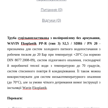
Питання (0)
Відгуки (0)
Труба
суцільнопластикова
з поліпропілену без армування,
WAVIN
Ekoplastik
PP-R (тип 3) S2,5 / SDR6 / PN 20
-
призначена для систем холодного питного водопостачання з
робочим тиском до 20 Бар при температурі +20°C (за нормою
DIN 8077:2008-09), систем підлогового опалення, господарчої
й виробничої теплої води з температурою до 70 градусів,
систем стисненого повітря й кондиціювання. Її також можна
використовувати для систем низькотемпературного опалення
(до 70°C), але за умови чіткого дотримання вимог інструкції з
інсталяції
Wavin
Ekoplastik
.
Переваги: