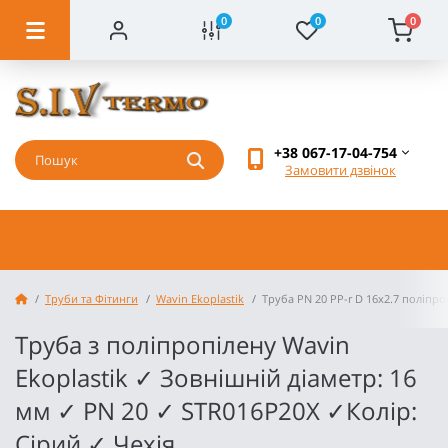
0
0
0
+38 067-17-04-754
Замовити дзвінок
Труби та Фітинги
Wavin Ekoplastik
Труба PN 20 PP-r D 16x2.7 поліпро
Труба з поліпропілену Wavin
Ekoplastik ✓ Зовнішній діаметр: 16
мм ✓ PN 20 ✓ STR016P20X ✓Колір:
Сірий ✓ Чехія