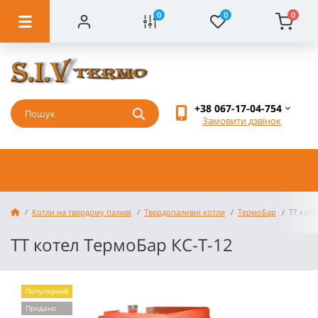
0
0
0
+38 067-17-04-754
Замовити дзвінок
Котли на твердому паливі
Твердопаливні котли
ТермоБар
ТТ коте
ТТ котел ТермоБар КС-Т-12
Популярний
Продано