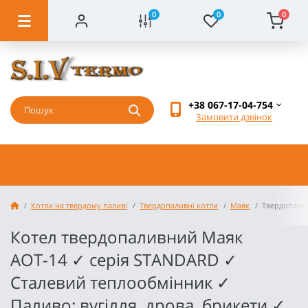
0
0
0
+38 067-17-04-754
Замовити дзвінок
Котли на твердому паливі
Твердопаливні котли
Маяк
Твердопали
Котел твердопаливний Маяк
АОТ-14 ✓ серія STANDARD ✓
Сталевий теплообмінник ✓
Паливо: вугілля, дрова, брикети ✓