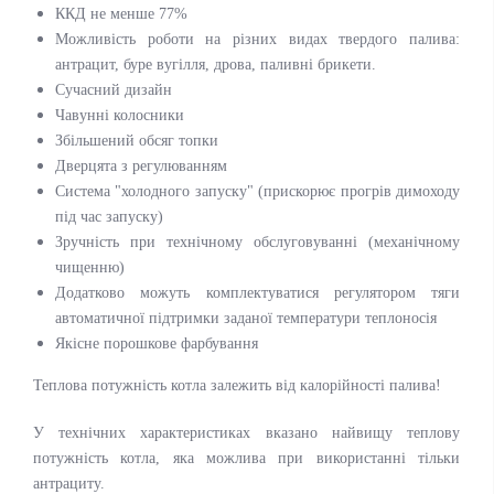
ККД не менше 77%
Можливість роботи на різних видах твердого палива:
антрацит, буре вугілля, дрова, паливні брикети.
Сучасний дизайн
Чавунні колосники
Збільшений обсяг топки
Дверцята з регулюванням
Система "холодного запуску" (прискорює прогрів димоходу
під час запуску)
Зручність при технічному обслуговуванні (механічному
чищенню)
Додатково можуть комплектуватися регулятором тяги
автоматичної підтримки заданої температури теплоносія
Якісне порошкове фарбування
Теплова потужність котла залежить від калорійності палива!
У технічних характеристиках вказано найвищу теплову
потужність котла, яка можлива при використанні тільки
антрациту.