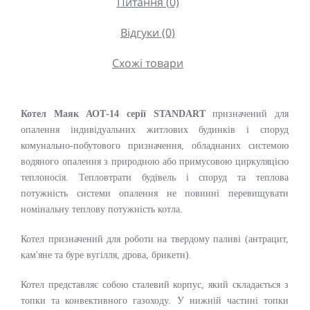
Питання (0)
Відгуки (0)
Схожі товари
Котел Маяк АОТ-14 серії
STANDART
призначен
ий
для
опалення індивідуальних житлових будинків і споруд
комунально-побутового призначення, обладнаних системою
водяного опалення з природною або примусовою циркуляцією
теплоносія. Тепловтрати будівель і споруд та теплова
потужність системи опалення не повинні перевищувати
номінальну теплову потужність котла.
Котел призначений для роботи на твердому паливі (антрацит,
кам'яне та буре вугілля, дрова, брикети).
Котел представляє собою сталевий корпус, який складається з
топки та конвективного газоходу. У нижній частині топки