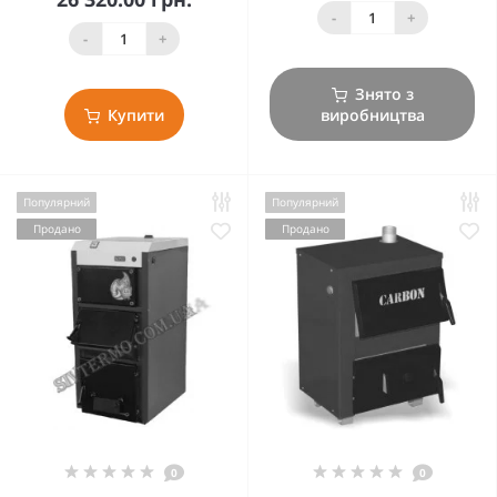
-
+
-
+
Знято з
Купити
виробництва
Популярний
Популярний
Продано
Продано
0
0