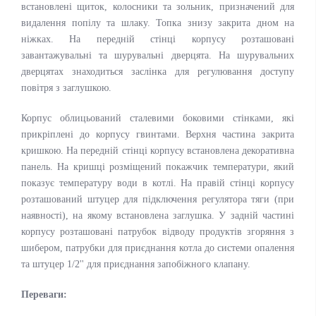
встановлені щиток, колосники та зольник, призначений для
видалення попілу та шлаку. Топка знизу закрита дном на
ніжках. На передній стінці корпусу розташовані
завантажувальні та шурувальні дверцята. На шурувальних
дверцятах знаходиться заслінка для регулювання доступу
повітря з заглушкою.
Корпус облицьований сталевими боковими стінками, які
прикріплені до корпусу гвинтами. Верхня частина закрита
кришкою. На передній стінці корпусу встановлена декоративна
панель. На кришці розміщений покажчик температури, який
показує температуру води в котлі. На правій стінці корпусу
розташований штуцер для підключення регулятора тяги (при
наявності), на якому встановлена заглушка. У задній частині
корпусу розташовані патрубок відводу продуктів згоряння з
шибером, патрубки для приєднання котла до системи опалення
та штуцер 1/2'' для приєднання запобіжного клапану.
Переваги: