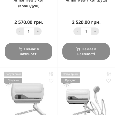
Atmor New 5 кВт
Atmor New 7 кВт (Душ)
(Кран+Душ)
2 570.00 грн.
2 520.00 грн.
-
+
-
+
Немає в
Немає в
наявності
наявності
Популярний
Популярний
Продано
Продано