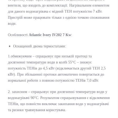
вентиля, що входить до комплектації. Нагрівальним елементом
для даного водонагрівача є мідний ТЕН потужністю 7 кВт.
Пристрій може працювати тільки з однією точкою споживання
води.
Особливості
Atlantic Ivory IV202 7 Kw
:
Оснащений двома термостатами:
1.обмежуючим – спрацьовує при низькій протоці та
досягненні температури води в колбі 55°С – знижує
потужність ТЕНів до 4,5 кВт (відключається другий ТЕН 2,5
кВт). При збільшенні протоки автоматично повертається до
нормальної роботи з повною потужністю ТЕНів 7,0 кВт.
2. захисним – спрацьовує при досягненні температури води у
водонагрівачі 90°С. Результатом спрацьовування є відключення
ТЕНів, що повністю виключає закипання води у водонагрівачі
та ризики травмування користувача.