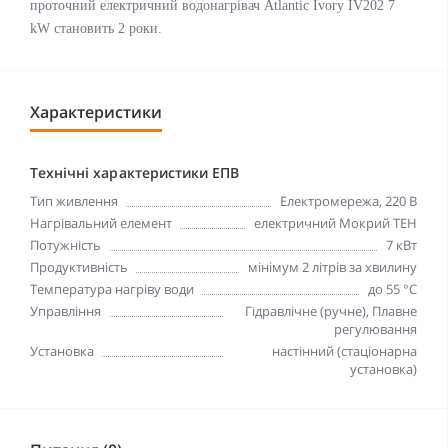
проточний електричний водонагрівач Atlantic Ivory IV202 7
kW становить 2 роки.
Характеристики
Технічні характеристики ЕПВ
Тип живлення
Електромережа, 220 В
Нагрівальний елемент
електричний Мокрий ТЕН
Потужність
7 кВт
Продуктивність
мінімум 2 літрів за хвилину
Температура нагріву води
до 55 °С
Управління
Гідравлічне (ручне), Плавне
регулювання
Установка
настінний (стаціонарна
установка)