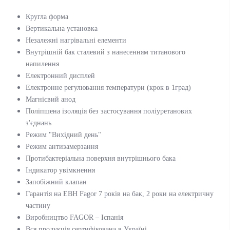
Кругла форма
Вертикальна установка
Незалежні нагрівальні елементи
Внутрішній бак сталевий з нанесенням титанового
напилення
Електронний дисплей
Електронне регулювання температури (крок в 1град)
Магнієвий анод
Поліпшена ізоляція без застосування поліуретанових
з'єднань
Режим "Вихідний день"
Режим антизамерзання
Протибактеріальна поверхня внутрішнього бака
Індикатор увімкнення
Запобіжний клапан
Гарантія на ЕВН Fagor 7 років на бак, 2 роки на електричну
частину
Виробництво FAGOR – Іспанія
Вся продукція сертифікована в Україні