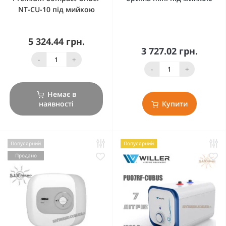
NT-CU-10 під мийкою
5 324.44 грн.
3 727.02 грн.
-
+
-
+
Немає в
наявності
Купити
Популярний
Популярний
Продано