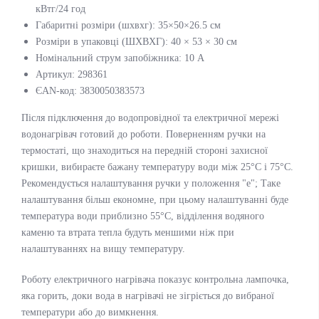
кВтг/24 год
Габаритні розміри (шхвхг): 35×50×26.5 см
Розміри в упаковці (ШХВХГ): 40 × 53 × 30 см
Номінальний струм запобіжника: 10 А
Артикул:
298361
ЄАN-код:
3830050383573
Після підключення до водопровідної та електричної мережі
водонагрівач готовий до роботи. Поверненням ручки на
термостаті, що знаходиться на передній стороні захисної
кришки, вибираєте бажану температуру води між 25°C і 75°C.
Рекомендується налаштування ручки у положення "e"; Таке
налаштування більш економне, при цьому налаштуванні буде
температура води приблизно 55°C, відділення водяного
каменю та втрата тепла будуть меншими ніж при
налаштуваннях на вищу температуру.
Роботу електричного нагрівача показує контрольна лампочка,
яка горить, доки вода в нагрівачі не зігріється до вибраної
температури або до вимкнення.