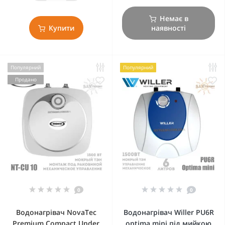
Немає в
Купити
наявності
Популярний
Популярний
Продано
0
0
Водонагрівач NovaTec
Водонагрівач Willer PU6R
Premium Compact Under
optima mini під мийкою