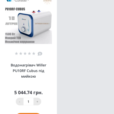
0
Водонагрівач Willer
PU10RF Cubus під
мийкою
5 044.74 грн.
-
+