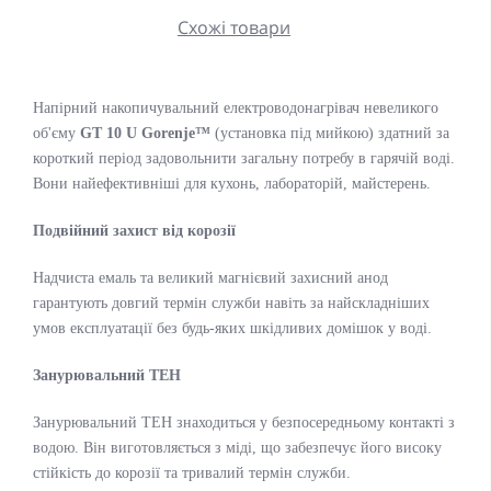
Схожі товари
Напірний накопичувальний електроводонагрівач невеликого
об'єму
GT 10 U Gorenje™
(установка під мийкою) здатний за
короткий період задовольнити загальну потребу в гарячій воді.
Вони найефективніші для кухонь, лабораторій, майстерень.
Подвійний захист від корозії
Надчиста емаль та великий магнієвий захисний анод
гарантують довгий термін служби навіть за найскладніших
умов експлуатації без будь-яких шкідливих домішок у воді.
Занурювальний ТЕН
Занурювальний ТЕН знаходиться у безпосередньому контакті з
водою. Він виготовляється з міді, що забезпечує його високу
стійкість до корозії та тривалий термін служби.