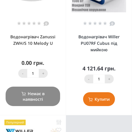
0
0
Водонагрівач Zanussi
Водонагрівач Willer
ZWH/S 10 Melody U
PU07RF Cubus під
мийкою
0.00 грн.
4 121.64 грн.
-
+
-
+
Немає в
наявності
Купити
Популярний