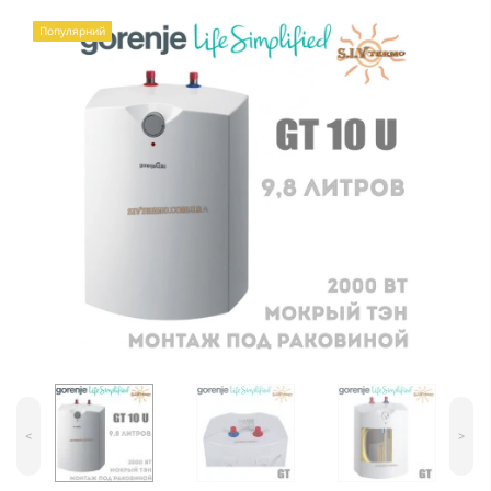
Популярний
<
>