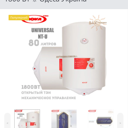
Популярний
<
>