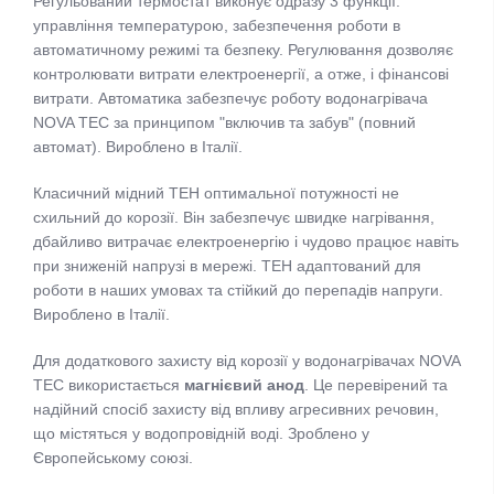
Регульований термостат виконує одразу 3 функції:
управління температурою, забезпечення роботи в
автоматичному режимі та безпеку. Регулювання дозволяє
контролювати витрати електроенергії, а отже, і фінансові
витрати. Автоматика забезпечує роботу водонагрівача
NOVA ТЕС за принципом "включив та забув" (повний
автомат). Вироблено в Італії.
Класичний мідний ТЕН оптимальної потужності не
схильний до корозії. Він забезпечує швидке нагрівання,
дбайливо витрачає електроенергію і чудово працює навіть
при зниженій напрузі в мережі. ТЕН адаптований для
роботи в наших умовах та стійкий до перепадів напруги.
Вироблено в Італії.
Для додаткового захисту від корозії у водонагрівачах NOVA
ТЕС використається
магнієвий анод
. Це перевірений та
надійний спосіб захисту від впливу агресивних речовин,
що містяться у водопровідній воді. Зроблено у
Європейському союзі.