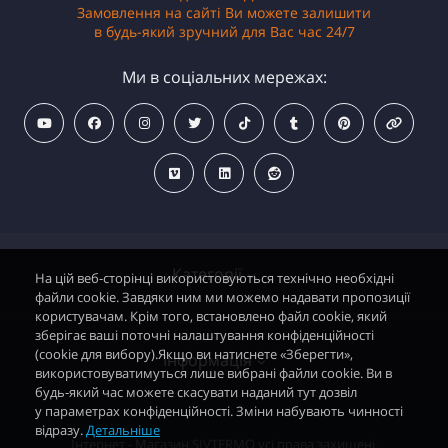
Замовлення на сайті Ви можете залишити
в будь-який зручний для Вас час 24/7
Ми в соціальних мережах:
Категорії
На цій веб-сторінці використовуються технічно необхідні
файли cookie. Завдяки ним ми можемо надавати пропозиції
користувачам. Крім того, встановлено файл cookie, який
зберігає ваші поточні налаштування конфіденційності
Водонагрівачі електричні
(cookie для вибору).Якщо ви натиснете «Зберегти»,
Інформація
використовуватимуться лише вибрані файли cookie. Ви в
Димохідні газові колонки
будь-який час можете скасувати наданий тут дозвіл
у параметрах конфіденційності. Зміни набувають чинності
Димохідні газові котли і АОГВ
відразу.
Детальніше
Політика безпеки
Інтернет - Магазин SIVTERMO усі права захищені.