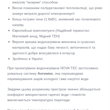
емаллю "мокрим" способом.
Високі показники поліуретанової теплоізоляції, що різко
знижує витрати дорогої електроенергії.
Більш потужні тени (1.8кВт), знижений час початкового
нагріву.
Європейські комплектуючі (Надійний термостат,
Магнієвий анод, Мідний ТЕН)
Верхня кришка водонагрівача виконана із сучасних
матеріалів, що надає баку легкості, витонченості та
здатності добре вписуватися в інтер'єр.
Зроблено в Україні.
При проектуванні водонагрівача NOVA TEC застосовано
унікальну систему
Антимікс
, яка перешкоджає
перемішування шарів холодної і вже нагрітої води.
Завдяки цьому розумному пристрою значно збільшується
коефіцієнт використання гарячої води і повністю
виключаються температурні перепади.