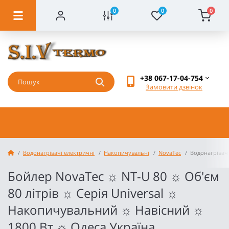
0
0
0
+38 067-17-04-754
Замовити дзвінок
Водонагрівачі електричні
Накопичувальні
NovaTec
Водонагрівач 
Бойлер NovaTec ☼ NT-U 80 ☼ Об'єм
80 літрів ☼ Серія Universal ☼
Накопичувальний ☼ Навісний ☼
1800 Вт ☼ Одеса Україна