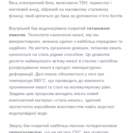
Весь електричний блок, включаючи ТЕН, термостат і
магнієвий анод, зібраний на масивному сталевому
фланці, який кріпиться до бака за допомогою п'яти болтів.
Внутрішній бак водонагрівача покритий
титановою
емаллю
. Технологія нанесення емалі, яку ми
використовуємо, визнана однією з найбільш передових та
надійних. Не містить органічних домішок, титанова емаль
наноситься на сталь рідким способом. Це дозволяє
досягти найміцнішого зв'язку емалі зі сталлю і запобігає
розтріскуванню емалі в процесі температурних
деформацій. Далі емаль обпалюється у печі при
температурі 880°С, що призводить до взаємного
проникнення емалі та сталі на молекулярному рівні.
Завдяки цим процесам виходить якісно новий
композитний матеріал «сталь-емаль», здатний
протистояти корозійним властивостям навіть жорсткої
водопровідної води.
Зверху бак покритий найбільш якісною поліуретановою
теплоізоляцією
, що не містить CFC, яка дозволяє