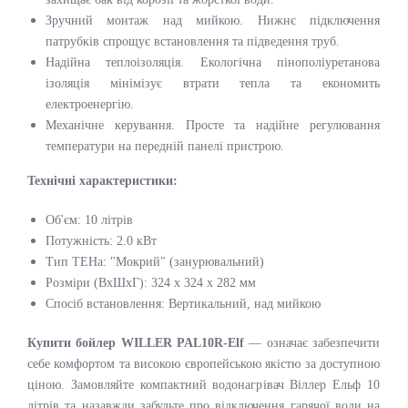
Зручний монтаж над мийкою. Нижнє підключення
патрубків спрощує встановлення та підведення труб.
Надійна теплоізоляція. Екологічна пінополіуретанова
ізоляція мінімізує втрати тепла та економить
електроенергію.
Механічне керування. Просте та надійне регулювання
температури на передній панелі пристрою.
Технічні характеристики:
Об'єм: 10 літрів
Потужність: 2.0 кВт
Тип ТЕНа: "Мокрий" (занурювальний)
Розміри (ВхШхГ): 324 х 324 х 282 мм
Спосіб встановлення: Вертикальний, над мийкою
Купити бойлер WILLER PAL10R-Elf
— означає забезпечити
себе комфортом та високою європейською якістю за доступною
ціною. Замовляйте компактний водонагрівач Віллер Ельф 10
літрів та назавжди забудьте про відключення гарячої води на