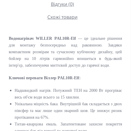
Відгуки (0)
Схожі товари
Водонагрівач WILLER PAL10R-Elf
— це ідеальне рішення
для монтажу безпосередньо над раковиною. Завдяки
компактним розмірам та сучасному кубічному дизайну, цей
бойлер на 10 літрів гармонійно впишеться в будь-який
інтер'єр, забезпечуючи миттєвий доступ до гарячої води.
Ключові переваги Віллер PAL10R-Elf:
Надшвидкий нагрів. Потужний ТЕН на 2000 Вт прогріває
весь об'єм води всього за 15 хвилин.
Унікальна міцність бака. Внутрішній бак складається з двох
півсфер та має лише один зварний шов. Це знижує ризик
протікання на 67%.
Титан-кварцова емаль. Запатентоване захисне покриття
захищає бак від корозії та жорсткої води.