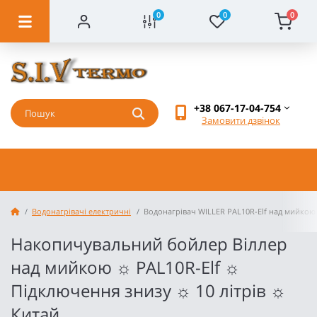
0
0
0
+38 067-17-04-754
Замовити дзвінок
Водонагрівачі електричні
Водонагрівач WILLER PAL10R-Elf над мийкою 
Накопичувальний бойлер Віллер
над мийкою ☼ PAL10R-Elf ☼
Підключення знизу ☼ 10 літрів ☼
Китай