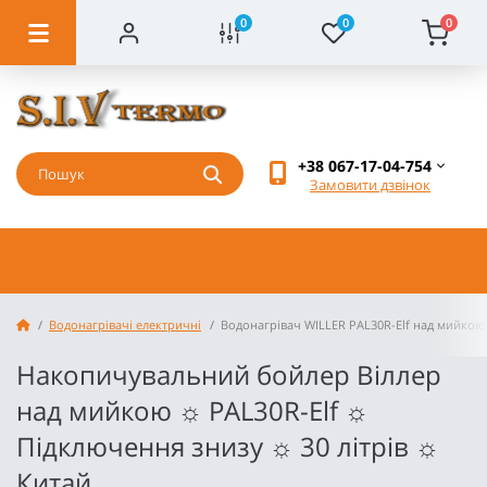
0
0
0
+38 067-17-04-754
Замовити дзвінок
Водонагрівачі електричні
Водонагрівач WILLER PAL30R-Elf над мийкою 
Накопичувальний бойлер Віллер
над мийкою ☼ PAL30R-Elf ☼
Підключення знизу ☼ 30 літрів ☼
Китай