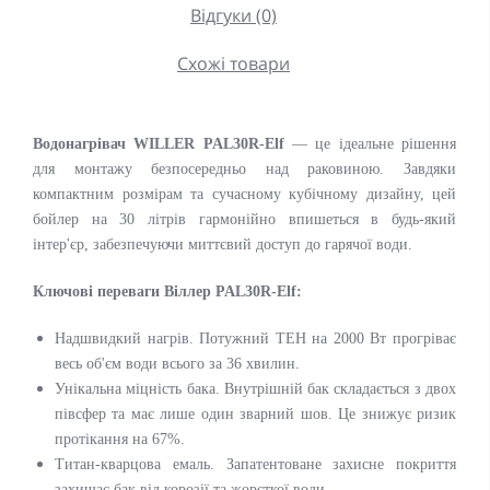
Відгуки (0)
Схожі товари
Водонагрівач WILLER PAL30R-Elf
— це ідеальне рішення
для монтажу безпосередньо над раковиною. Завдяки
компактним розмірам та сучасному кубічному дизайну, цей
бойлер на 30 літрів гармонійно впишеться в будь-який
інтер'єр, забезпечуючи миттєвий доступ до гарячої води.
Ключові переваги Віллер PAL30R-Elf:
Надшвидкий нагрів. Потужний ТЕН на 2000 Вт прогріває
весь об'єм води всього за 36 хвилин.
Унікальна міцність бака. Внутрішній бак складається з двох
півсфер та має лише один зварний шов. Це знижує ризик
протікання на 67%.
Титан-кварцова емаль. Запатентоване захисне покриття
захищає бак від корозії та жорсткої води.