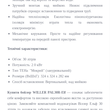
Зручний монтаж над мийкою. Нижнє підключення
патрубків спрощує встановлення та підведення труб.
Надійна теплоізоляція. Екологічна пінополіуретанова
ізоляція мінімізує втрати тепла та економить
електроенергію.
Механічне керування. Просте та надійне регулювання
температури на передній панелі пристрою.
Технічні характеристики:
Об'єм: 30 літрів
Потужність: 2.0 кВт
Тип ТЕНа: "Мокрий" (занурювальний)
Розміри (ВхШхГ): 324 х 324 х 282 мм
Спосіб встановлення: Вертикальний, над мийкою
Купити бойлер WILLER PAL30R-Elf
— означає забезпечити
себе комфортом та високою європейською якістю за доступною
ціною. Замовляйте компактний водонагрівач Віллер Ельф 30
літрів та назавжди забудьте про відключення гарячої води на