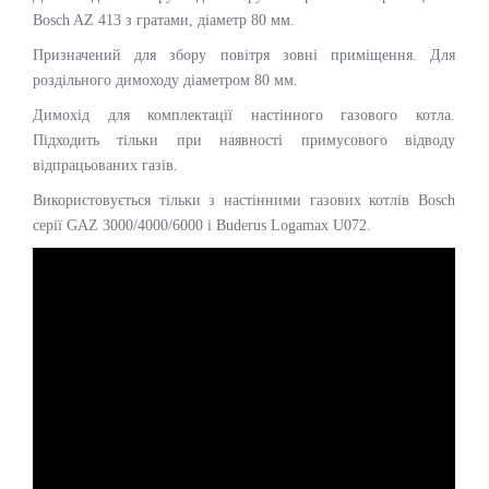
Bosch AZ 413 з гратами, діаметр 80 мм.
Призначений для збору повітря зовні приміщення. Для
роздільного димоходу діаметром 80 мм.
Димохід для комплектації настінного газового котла.
Підходить тільки при наявності примусового відводу
відпрацьованих газів.
Використовується тільки з настінними газових котлів Bosch
серії GAZ 3000/4000/6000 і Buderus Logamax U072.