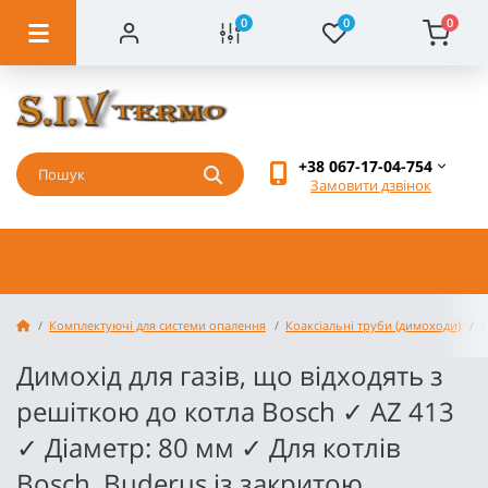
0
0
0
+38 067-17-04-754
Замовити дзвінок
Комплектуючі для системи опалення
Коаксіальні труби (димоходи)
Д
Димохід для газів, що відходять з
решіткою до котла Bosch ✓ AZ 413
✓ Діаметр: 80 мм ✓ Для котлів
Bosch, Buderus із закритою