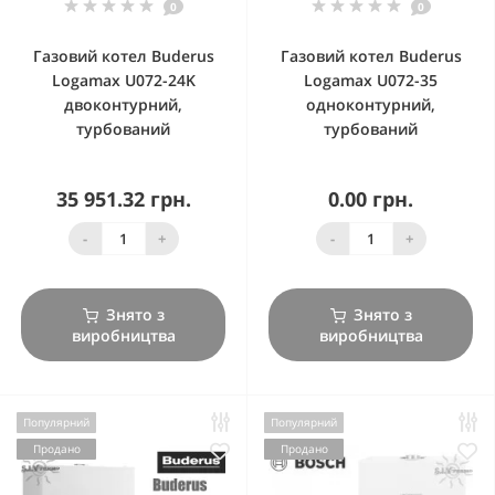
0
0
Газовий котел Buderus
Газовий котел Buderus
Logamax U072-24K
Logamax U072-35
двоконтурний,
одноконтурний,
турбований
турбований
35 951.32 грн.
0.00 грн.
-
+
-
+
Знято з
Знято з
виробництва
виробництва
Популярний
Популярний
Продано
Продано