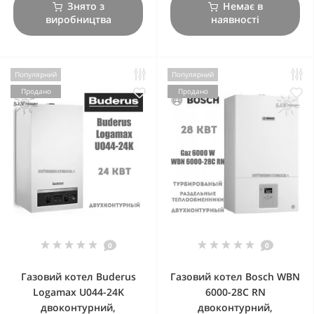
Знято з
Немає в
виробництва
наявності
Популярний
Популярний
Продано
Продано
0
0
Газовий котел Buderus
Газовий котел Bosch WBN
Logamax U044-24K
6000-28C RN
двоконтурний,
двоконтурний,