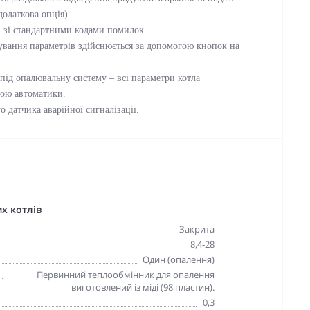
додаткова опція).
, зі стандартними кодами помилок
ування параметрів здійснюється за допомогою кнопок на
 під опалювальну систему – всі параметри котла
гою автоматики.
 датчика аварійної сигналізації.
х котлів
Закрита
8,4-28
Один (опалення)
Первинний теплообмінник для опалення
виготовлений із міді (98 пластин).
0,3