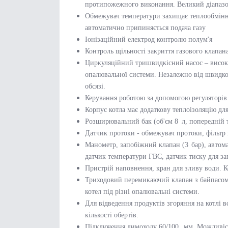
протипожежного виконання. Великий діапазон
Обмежувач температури захищає теплообмінн
автоматично припиняється подача газу
Іонізаційний електрод контролю полум'я
Контроль щільності закриття газового клапан
Циркуляційний тришвидкісний насос – високи
опалювальної системи. Незалежно від швидко
обсязі.
Керування роботою за допомогою регуляторів
Корпус котла має додаткову теплоізоляцію для 
Розширювальний бак (об'єм 8 л, попередній т
Датчик протоки - обмежувач протоки, фільтр 
Манометр, запобіжний клапан (3 бар), автом
датчик температури ГВС, датчик тиску для зап
Пристрій наповнення, кран для зливу води. К
Триходовий перемикаючий клапан з байпасом,
котел під різні опалювальні системи.
Для відведення продуктів згоряння на котлі
кількості обертів.
Підключення димоходу 60/100 мм. Можливість