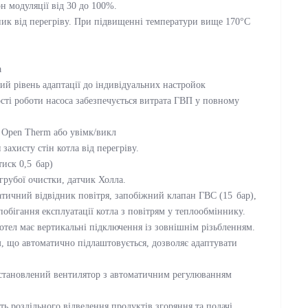
 модуляції від 30 до 100%.
ик від перегріву. При підвищенні температури вище 170°С
а
й рівень адаптації до індивідуальних настройок
сті роботи насоса забезпечується витрата ГВП у повному
 Open Therm або увімк/викл
захисту стін котла від перегріву.
иск 0,5 бар)
грубої очистки, датчик Холла.
атичний відвідник повітря, запобіжний клапан ГВС (15 бар),
обігання експлуатації котла з повітрям у теплообміннику.
отел має вертикальні підключення із зовнішнім різьбленням.
 що автоматично підлаштовується, дозволяє адаптувати
 встановлений вентилятор з автоматичним регулюванням
 роздільного відведення продуктів згоряння та подачі