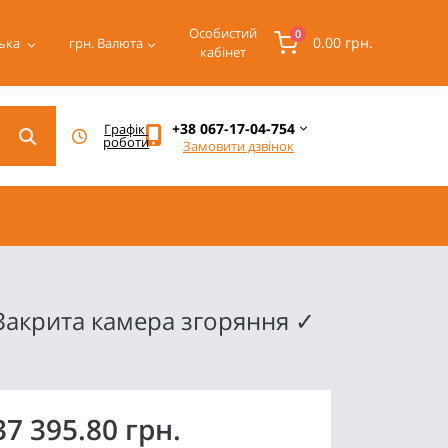
Особистий
0
0.00 грн.
ька
грн.
Валюта
кабінет
+38 067-17-04-754
Графік 
роботи
Замовити дзвінок
Закрита камера згоряння ✓
37 395.80 грн.