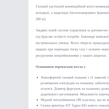
Газовий настінний конвекційний котел конвекц
котеджах, у квартирах багатоповерхових будинк
280 м2.
Завдяки новій системі управління за допомогою
під будь-які особисті потреби. Інженери компані
екстремальних умовах. Котел зберігає працездатн
працює при перепадах тиску газу і сильних мороз
ресурсними випробуваннями у наших широтах.
Основними перевагами котла є:
Атмосферний газовий пальник з 11 ламелей із
розміщення електродів на пальнику забезпеч
полум'я. Діаметр форсунок на пальнику дозвол
додаткового регулювання. Можливість переход
Мідний теплообмінник (98 пластин), що не мі
Газова арматура SIT Sigma 845 нового поколі