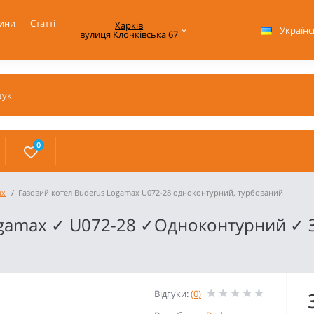
ини
Статті
Харків

Українс
вулиця Клочківська 67
0
ax
Газовий котел Buderus Logamax U072-28 одноконтурний, турбований
ogamax ✓ U072-28 ✓Одноконтурний ✓ 
Відгуки:
(0)