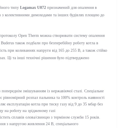
ійного типу
Logamax U072
призначений для опалення в
ів з колективними димоходами та інших будівлях площею до
 протоколу Open Therm можна створювати систему опалення
ї Buderus також подбали про безперебійну роботу котла в
ість при коливаннях напруги від 165 до 255 В, а також стійко
ах. Ці та інші технічні рішення було підтверджено
 попереднім змішуванням із нержавіючої сталі. Спеціальне
ує рівномірний розпал пальника та 100% контроль наявності
яє експлуатацію котла при тиску газу від 9 до 35 мбар без
у на роботу на зрідженому газі
стить сплавів олова/свинцю з терміном служби 15 років.
ння з напругою живлення 24 В, спеціального