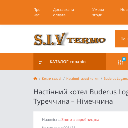
Про
Доставка та
Умови
Нов
нас
оплата
згоди
0
КАТАЛОГ товарів
Котли газові
Настінні газові котли
Buderus Logam
Настінний котел Buderus L
Туреччина – Німеччина
Наявність:
Знято з виробництва
Код товару: 005435