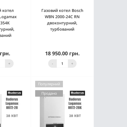
й котел
Газовий котел Bosch
 Logamax
WBN 2000-24C RN
-354K
двоконтурний,
турний,
турбований
ваний
 грн.
18 950.00 грн.
ято з
ництва
Немає в наявності
+
-
+
Популярний
Продано