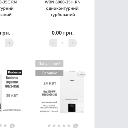
0-35C RN
WBN 6000-35H RN
турний,
одноконтурний,
ваний
турбований
 грн.
0.00 грн.
 наявності
Немає в наявності
+
-
+
Популярний
Продано
0
0