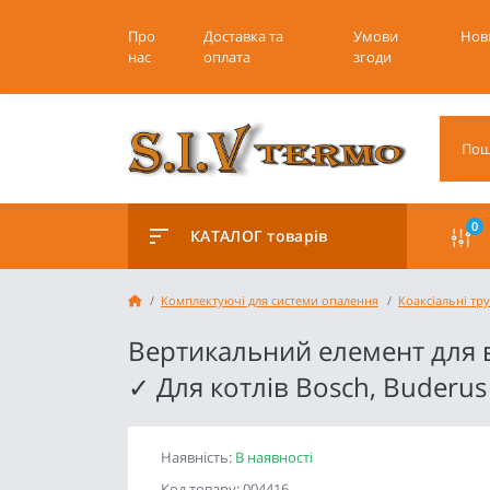
Про
Доставка та
Умови
Нов
нас
оплата
згоди
0
КАТАЛОГ товарів
Комплектуючі для системи опалення
Коаксіальні тр
Вертикальний елемент для в
✓ Для котлів Bosch, Buderu
Наявність:
В наявності
Код товару: 004416