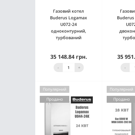
Газовий котел
Газови
Buderus Logamax
Buderus
U072-24
U07
одноконтурний,
двокон
турбований
турб
35 148.84 грн.
35 951
Знято з
З
виробництва
вироб
-
+
-
Популярний
Популярний
Продано
Продано