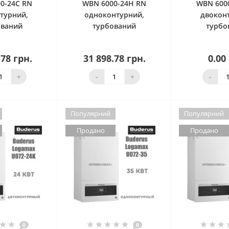
0-24C RN
WBN 6000-24H RN
WBN 600
турний,
одноконтурний,
двокон
ований
турбований
турбо
.78 грн.
31 898.78 грн.
0.00
в наявності
Немає в наявності
Немає в
+
-
+
-
Популярний
Популярний
Продано
Продано
0
0