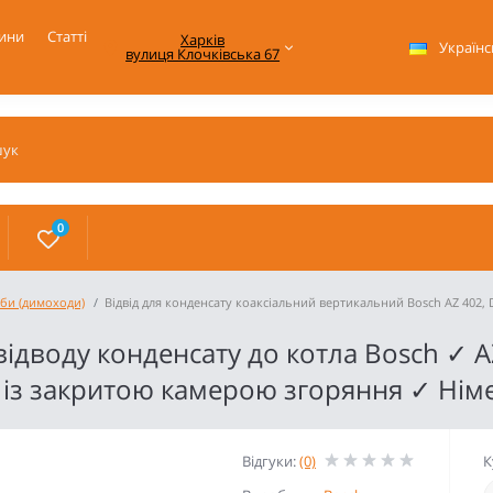
ини
Статті
Харків

Українс
вулиця Клочківська 67
0
уби (димоходи)
Відвід для конденсату коаксіальний вертикальний Bosch AZ 402,
ідводу конденсату до котла Bosch ✓ A
s із закритою камерою згоряння ✓ Ні
Відгуки:
(0)
К