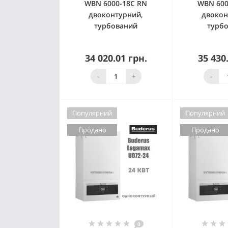
WBN 6000-18C RN
WBN 600
двоконтурний,
двокон
турбований
турб
34 020.01 грн.
35 430
Немає в наявності
Немає 
-
+
-
Популярний
Популярний
Продано
Продано
0