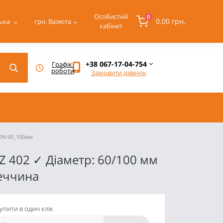
Особистий
0
0.00 грн.
ька
грн.
Валюта
кабінет
+38 067-17-04-754
Графік 
роботи
Замовити дзвінок
 DN 60_100мм
Z 402 ✓ Діаметр: 60/100 мм
меччина
упити в один клік