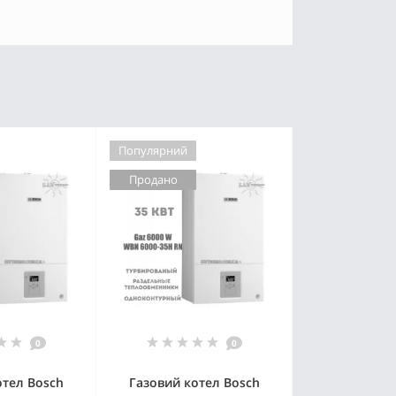
Популярний
Продано
0
0
отел Bosch
Газовий котел Bosch