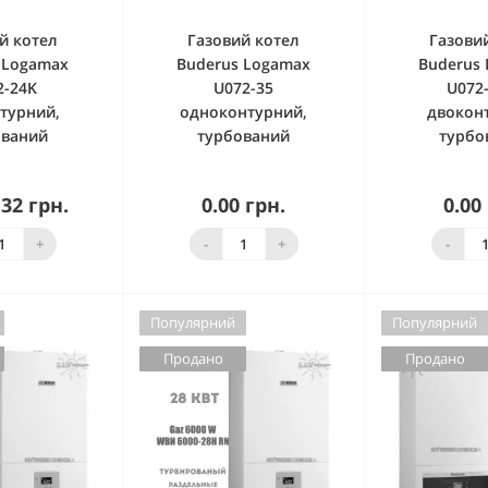
й котел
Газовий котел
Газови
 Logamax
Buderus Logamax
Buderus
2-24K
U072-35
U072
турний,
одноконтурний,
двокон
ований
турбований
турбо
.32 грн.
0.00 грн.
0.00
нято з
Знято з
Зн
ництва
виробництва
вироб
+
-
+
-
Популярний
Популярний
Продано
Продано