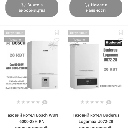
Знято з
Немає в
виробництва
наявності
Популярний
Популярний
Продано
Продано
0
0
Газовий котел Bosch WBN
Газовий котел Buderus
6000-28H RN
Logamax U072-28
одноконтурний,
одноконтурний,