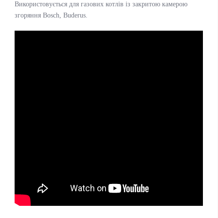
Використовується для газових котлів із закритою камерою
згоряння Bosch, Buderus.