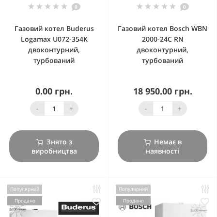
0
0
Газовий котел Buderus
Газовий котел Bosch WBN
Logamax U072-354K
2000-24C RN
двоконтурний,
двоконтурний,
турбований
турбований
0.00 грн.
18 950.00 грн.
-
+
-
+
Знято з
Немає в
виробництва
наявності
Популярний
Популярний
Продано
Продано