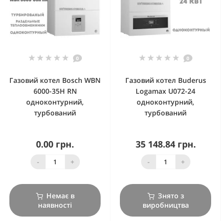
0
0
Газовий котел Bosch WBN
Газовий котел Buderus
6000-35H RN
Logamax U072-24
одноконтурний,
одноконтурний,
турбований
турбований
0.00 грн.
35 148.84 грн.
-
+
-
+
Немає в
Знято з
наявності
виробництва