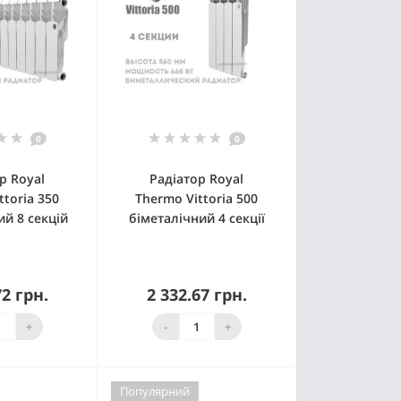
0
0
р Royal
Радіатор Royal
ttoria 350
Thermo Vittoria 500
ий 8 секцій
біметалічний 4 секції
72 грн.
2 332.67 грн.
 наявності
Немає в наявності
+
-
+
Популярний