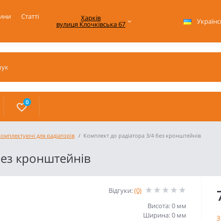
ини
Статті
Харків

Українс
вулиця Клочківська 67
0
Комплектуючі для радіаторів
Комплект до радіатора 3/4 без кронштейнів
без кронштейнів
Відгуки:
(0)
Висота: 0 мм
Ширина: 0 мм
З