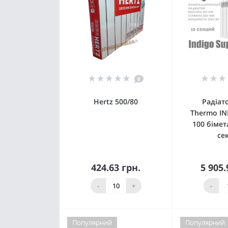
0
Hertz 500/80
Радіат
Thermo IN
100 бімет
се
424.63 грн.
5 905.
Купити
Немає 
-
+
-
Популярний
Популярний