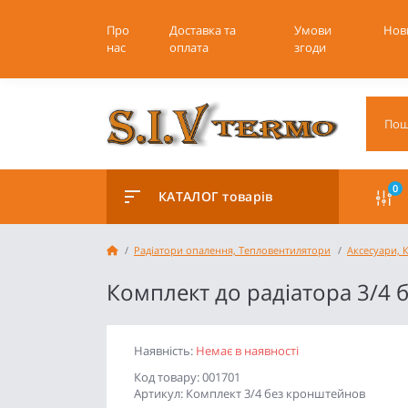
Про
Доставка та
Умови
Нов
нас
оплата
згоди
0
КАТАЛОГ товарів
Радіатори опалення, Тепловентилятори
Аксесуари, 
Комплект до радіатора 3/4 
Наявність:
Немає в наявності
Код товару: 001701
Артикул: Комплект 3/4 без кронштейнов