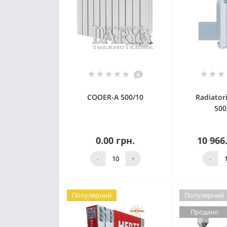
0
COOER-A 500/10
Radiator
500
0.00 грн.
10 966
Знято з
виробництва
К
-
+
-
Популярний
Популярний
Продано