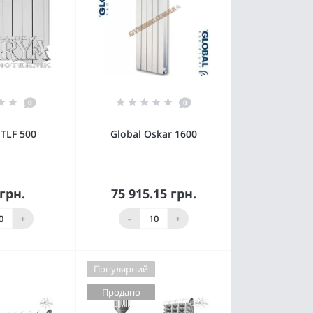
0
0
 TLF 500
Global Oskar 1600
 грн.
75 915.15 грн.
ято з
ництва
Купити
+
-
+
Популярний
Продано