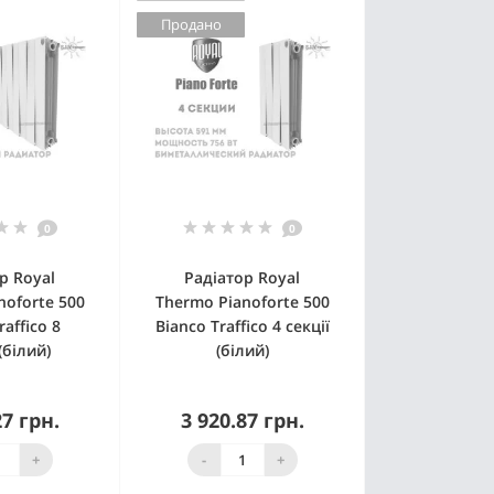
Продано
0
0
р Royal
Радіатор Royal
noforte 500
Thermo Pianoforte 500
raffico 8
Bianco Traffico 4 секції
(білий)
(білий)
27 грн.
3 920.87 грн.
 наявності
Немає в наявності
+
-
+