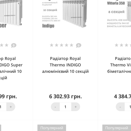
0
0
ор Royal
Радіатор Royal
Радіато
DIGO Super
Thermo INDIGO
Thermo Vi
алічний 10
алюмінієвий 10 секцій
біметалічн
кцій
99 грн.
6 302.93 грн.
4 384.
в наявності
Немає в наявності
Немає в
+
-
+
-
Популярний
Популярний