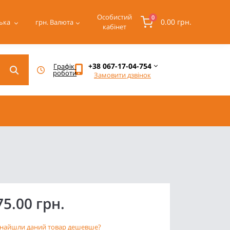
Особистий
0
0.00 грн.
ька
грн.
Валюта
кабінет
+38 067-17-04-754
Графік 
роботи
Замовити дзвінок
75.00 грн.
найшли даний товар дешевше?