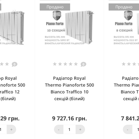
Продано
Продано
0
0
ор Royal
Радіатор Royal
Радіато
noforte 500
Thermo Pianoforte 500
Thermo Pia
raffico 12
Bianco Traffico 10
Bianco T
 (білий)
секцій (білий)
секцій 
.29 грн.
9 727.16 грн.
7 841.
в наявності
Немає в наявності
Немає в
+
-
+
-