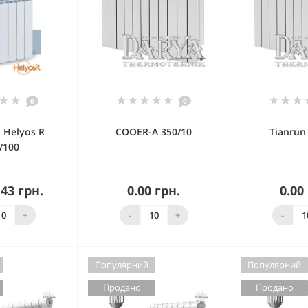
0
0
i Helyos R
COOER-A 350/10
Tianrun
/100
.43 грн.
0.00 грн.
0.00
Знято з
Зн
упити
виробництва
вироб
+
-
+
-
Популярний
Популярний
Продано
Продано