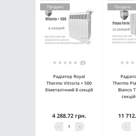
Продано
Продано
0
Радіатор Royal
Радіат
Thermo Vittoria + 500
Thermo Pia
біметалічний 8 секцій
Bianco T
секцій
4 288.72 грн.
11 712
Немає в наявності
Немає 
-
+
-