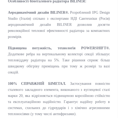
Особливості біметалевого радіатора BILINER:
Аеродинамічний дизайн BILINER®.
Розроблений IPG Design
Studio (Італія) спільно з експертами НДІ Сантехніки (Росія)
аеродинамічний дизайн BILINER дозволив досягти
революційної теплової ефективності радіатора за компактних
розмірів.
Підвищена потужність, технологія POWERSHIFT®.
Додаткове ребра на вертикальному колекторі секції збільшує
тепловіддачу радіатора на 5%. Таке рішення сприяє більш
швидкому обігріву приміщень при тому ж розмірі та вазі
секцій.
100% СПРАВЖНІЙ БІМЕТАЛ.
Застосування повністю
сталевого закладного елемента, виконаного з вуглецевої сталі
марки 20, яка відрізняється підвищеною корозійною стійкістю
та експлуатаційною надійністю. Гарантує надійну роботу в
системах, схильних до гідроударів і з хімічно агресивними
теплоносіями (у тому числі антифризами).