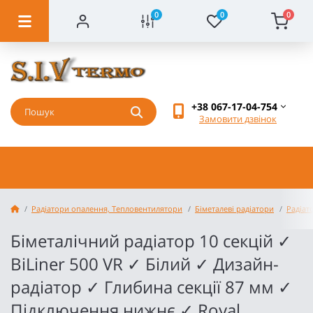
0
0
0
+38 067-17-04-754
Замовити дзвінок
Радіатори опалення, Тепловентилятори
Біметалеві радіатори
Радіат
Біметалічний радіатор 10 секцій ✓
BiLiner 500 VR ✓ Білий ✓ Дизайн-
радіатор ✓ Глибина секції 87 мм ✓
Підключення нижнє ✓ Royal