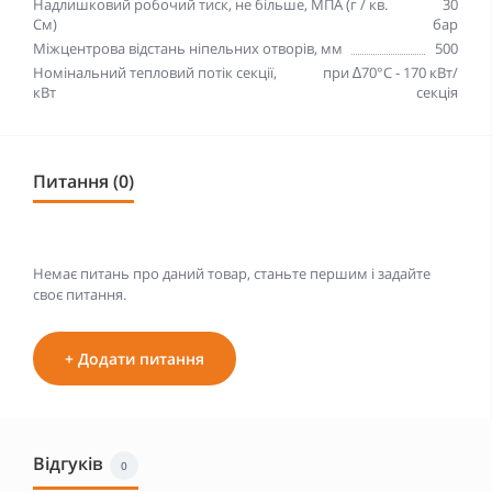
Надлишковий робочий тиск, не більше, МПА (г / кв.
30
См)
бар
Міжцентрова відстань ніпельних отворів, мм
500
Номінальний тепловий потік секції,
при ∆70°С - 170 кВт/
кВт
секція
Питання (0)
Немає питань про даний товар, станьте першим і задайте
своє питання.
+ Додати питання
Відгуків
0