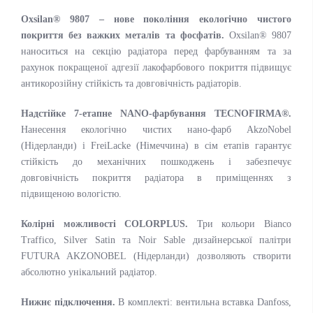
Oxsilan® 9807 – нове покоління екологічно чистого
покриття без важких металів та фосфатів.
Oxsilan® 9807
наноситься на секцію радіатора перед фарбуванням та за
рахунок покращеної адгезії лакофарбового покриття підвищує
антикорозійну стійкість та довговічність радіаторів.
Надстійке 7-етапне NANO-фарбування TECNOFIRMA®.
Нанесення екологічно чистих нано-фарб AkzoNobel
(Нідерланди) і FreiLacke (Німеччина) в сім етапів гарантує
стійкість до механічних пошкоджень і забезпечує
довговічність покриття радіатора в приміщеннях з
підвищеною вологістю.
Колірні можливості COLORPLUS.
Три кольори Bianco
Traffico, Silver Satin та Noir Sable дизайнерської палітри
FUTURA AKZONOBEL (Нідерланди) дозволяють створити
абсолютно унікальний радіатор.
Нижнє підключення.
В комплекті: вентильна вставка Danfoss,