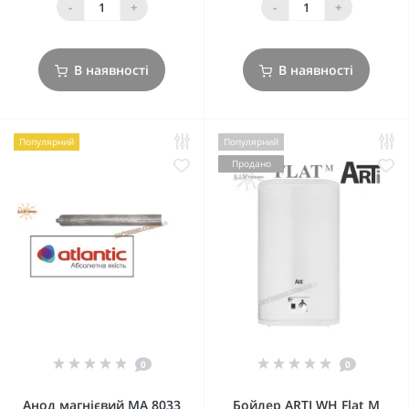
-
+
-
+
В наявності
В наявності
Популярний
Популярний
Продано
0
0
Анод магнієвий МА 8033
Бойлер ARTI WH Flat M