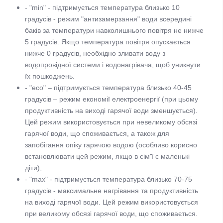
- "min" - підтримується температура близько 10
градусів - режим "антизамерзання" води всередині
баків за температури навколишнього повітря не нижче
5 градусів. Якщо температура повітря опускається
нижче 0 градусів, необхідно зливати воду з
водопровідної системи і водонагрівача, щоб уникнути
їх пошкоджень.
- "eco" – підтримується температура близько 40-45
градусів – режим економії електроенергії (при цьому
продуктивність на виході гарячої води зменшується).
Цей режим використовується при невеликому обсязі
гарячої води, що споживається, а також для
запобігання опіку гарячою водою (особливо корисно
встановлювати цей режим, якщо в сім'ї є маленькі
діти);
- "max" - підтримується температура близько 70-75
градусів - максимальне нагрівання та продуктивність
на виході гарячої води. Цей режим використовується
при великому обсязі гарячої води, що споживається.