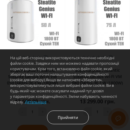
На цій веб-сторінці використовуються технічно необхідні
0
0
файли cookie. Завдяки ним ми можемо надавати пропозиції
користувачам. Крім того, встановлено файл cookie, який
Водонагрівач Atlantic
Водонагрівач Atlantic
зберігає ваші поточні налаштування конфіденційності
Steatite Genius WI-FI VM
Steatite Genius WI-FI VM
(cookie для вибору).Якщо ви натиснете «Зберегти»,
050 D400S-3E-CW (1800W)
080 D400S-3E-CW (1800W)
використовуватимуться лише вибрані файли cookie. Ви в
будь-який час можете скасувати наданий тут дозвіл
у параметрах конфіденційності. Зміни набувають чинності
12 699.00 грн.
13 299.00 грн.
відразу.
Детальніше
-
+
-
+
Прийняти