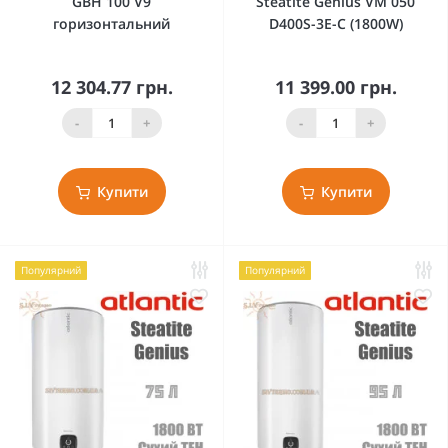
GBH 100 V9
Steatite Genius VM 050
горизонтальний
D400S-3E-C (1800W)
12 304.77 грн.
11 399.00 грн.
-
+
-
+
Купити
Купити
Популярний
Популярний