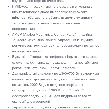
внутрішнього нержавіючого бака
HVHDFoam - ефективна теплоізоляція виконана з
низькотеплопровідного пінополіуретану високої
щільності збільшеного обсягу, дозволяє зменшити
теплові втрати та значно знизити загальне
енергоспоживання
AMCP (Analog Mechanical Control Panel) - надійна
"аналого-механічна" панель управління із зручним
регулятором температури та перемикачами потужності
на лицьовій панелі
Відсутність "капризних" цифрових індикаторів та інших
елементів, схильних до пошкодження та нестабільної
роботи при "стрибках" напруги в мережі
Два нагрівальні елементи по 1300+700 Вт з окремими
вимикачами, три режими потужності: -максимальна
потужність 2000 Вт для швидкого нагрівання, -
стандартна потужність 1300 Вт для "слабкої"
електропроводки, 700Вт - для підтримки тепла та
економії електроенергії
Терморегулятор подвійної дії надійно захищає від