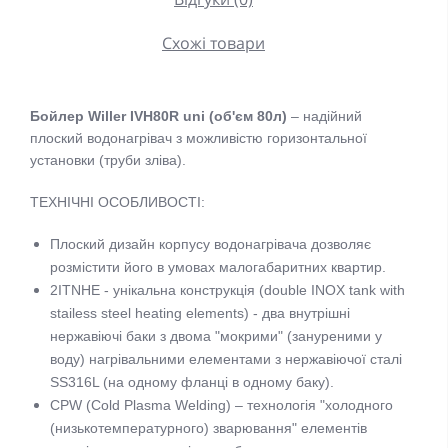
Схожі товари
Бойлер Willer IVH80R uni (об'єм 80л)
– надійний
плоский водонагрівач з можливістю горизонтальної
установки (труби зліва).
ТЕХНІЧНІ ОСОБЛИВОСТІ:
Плоский дизайн корпусу водонагрівача дозволяє
розмістити його в умовах малогабаритних квартир.
2ITNHE - унікальна конструкція (double INOX tank with
stailess steel heating elements) - два внутрішні
нержавіючі баки з двома "мокрими" (зануреними у
воду) нагрівальними елементами з нержавіючої сталі
SS316L (на одному фланці в одному баку).
CPW (Cold Plasma Welding) – технологія "холодного
(низькотемпературного) зварювання" елементів