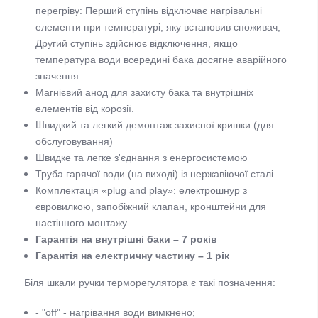
перегріву: Перший ступінь відключає нагрівальні
елементи при температурі, яку встановив споживач;
Другий ступінь здійснює відключення, якщо
температура води всередині бака досягне аварійного
значення.
Магнієвий анод для захисту бака та внутрішніх
елементів від корозії.
Швидкий та легкий демонтаж захисної кришки (для
обслуговування)
Швидке та легке з'єднання з енергосистемою
Труба гарячої води (на виході) із нержавіючої сталі
Комплектація «plug and play»: електрошнур з
євровилкою, запобіжний клапан, кронштейни для
настінного монтажу
Гарантія на внутрішні баки – 7 років
Гарантія на електричну частину – 1 рік
Біля шкали ручки терморегулятора є такі позначення:
- "off" - нагрівання води вимкнено;