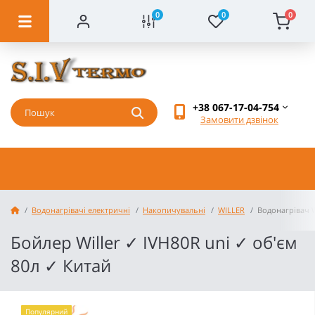
0
0
0
+38 067-17-04-754
Замовити дзвінок
Водонагрівачі електричні
Накопичувальні
WILLER
Водонагрівач Wi
Бойлер Willer ✓ IVH80R uni ✓ об'єм
80л ✓ Китай
Популярний