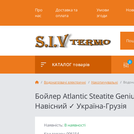
Про
Доставка та
Умови
Нов
нас
оплата
згоди
0
КАТАЛОГ товарів
Водонагрівачі електричні
Накопичувальні
Водона
Бойлер Atlantic Steatite Ge
Навісний ✓ Україна-Грузія
Наявність:
В наявності
Код товару: 006154