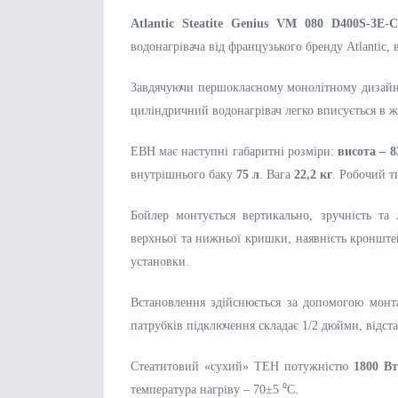
Atlantic Steatite Genius VM 080 D400S-3E
водонагрівача від французького бренду Atlantic, в
Завдячуючи першокласному монолітному дизайн
циліндричний водонагрівач легко вписується в 
ЕВН має наступні габаритні розміри:
висота – 
внутрішнього баку
75 л
. Вага
22,2 кг
. Робочий ти
Бойлер монтується вертикально, зручність та
верхньої та нижньої кришки, наявність кронштей
установки.
Встановлення здійснюється за допомогою монт
патрубків підключення складає 1/2 дюйми, відст
Стеатитовий «сухий» ТЕН потужністю
1800 Вт
температура нагріву – 70±5 ⁰C.