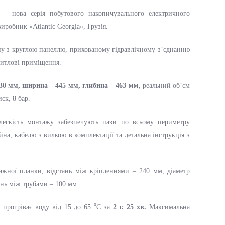
-C
– нова серія побутового накопичувального електричного
иробник «Atlantic Georgia», Грузія.
у з круглою панеллю, прихованому гідравлічному з’єднанню
житлові приміщення.
830 мм, ширина – 445 мм, глибина – 463 мм
, реальний об’єм
ск, 8 бар.
 легкість монтажу забезпечують пази по всьому периметру
на, кабелю з вилкою в комплектації та детальна інструкція з
ажної планки, відстань між кріпленнями – 240 мм, діаметр
ань між трубами – 100 мм.
прогріває воду від 15 до 65 ⁰С за
2 г. 25 хв.
Максимальна