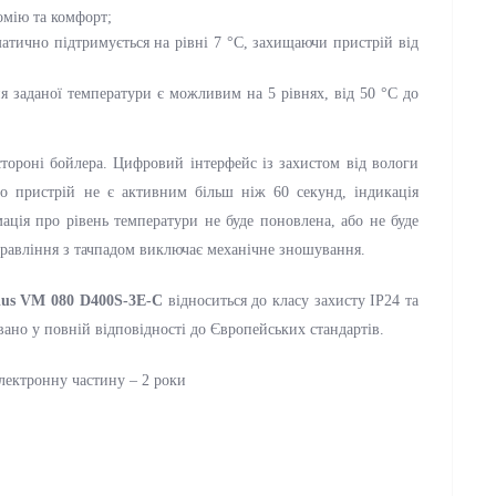
омію та комфорт;
атично підтримується на рівні 7 °С, захищаючи пристрій від
 заданої температури є можливим на 5 рівнях, від 50 °С до
тороні бойлера. Цифровий інтерфейс із захистом від вологи
що пристрій не є активним більш ніж 60 секунд, індикація
ація про рівень температури не буде поновлена, або не буде
правління з тачпадом виключає механічне зношування.
enius VM 080 D400S-3E-C
відноситься до класу захисту IP24 та
вано у повній відповідності до Європейських стандартів.
 електронну частину – 2 роки