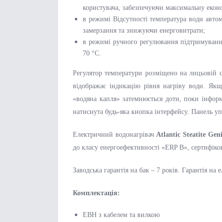
користувача, забезпечуючи максимальну екон
в режимі Відсутності температура води автом
замерзання та знижуючи енерговитрати;
в режимі ручного регулювання підтримування
70 °С.
Регулятор температури розміщено на лицьовій с
відображає індикацію рівня нагріву води. Як
«водяна капля» затемнюється доти, поки інформ
натиснута будь-яка кнопка інтерфейсу. Панель у
Електричний водонагрівач
Atlantic Steatite G
до класу енергоефективності «ERP B», сертифіко
Заводська гарантія на бак – 7 років. Гарантія на
Комплектація:
EВН з кабелем та вилкою