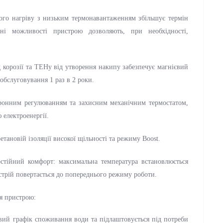
вного нагріву з низьким термонавантаженням збільшує термін
вні можливості пристрою дозволяють, при необхідності,
д корозії та ТЕНу від утворення накипу забезпечує магнієвий
 обслуговування 1 раз в 2 роки.
ронним регулюванням та захисним механічним термостатом,
 електроенергії.
етановій ізоляції високої щільності та режиму Boost.
тійний комфорт: максимальна температура встановлюється
стрій повертається до попереднього режиму роботи.
ня пристрою:
вий графік споживання води та підлаштовується під потреби