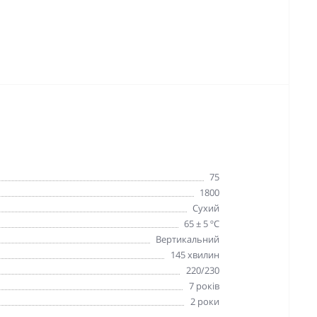
75
1800
Сухий
65 ± 5 ºC
Вертикальний
145 хвилин
220/230
7 років
2 роки