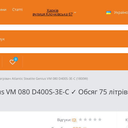
ини
Статті
Харків

Українс
вулиця Клочківська 67
0
грівач Atlantic Steatite Genius VM 080 D400S-3E-C (1800W)
nius VM 080 D400S-3E-C ✓ Обсяг 75 літ
Відгуки:
(0)
К