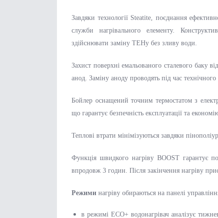
Завдяки технології Steatite, поєднання ефекти
служби нагрівального елементу. Конструкти
здійснювати заміну ТЕНу без зливу води.
Захист поверхні емальованого сталевого баку ві
анод. Заміну аноду проводять під час технічного
Бойлер оснащений точним термостатом з елект
що гарантує безпечність експлуатації та економію
Теплові втрати мінімізуються завдяки пінополіур
Функція швидкого нагріву BOOST гарантує пос
впродовж 3 годин. Після закінчення нагріву при
Режими
нагріву обираються на панелі управлін
в режимі ECO+ водонагрівач аналізує тижне