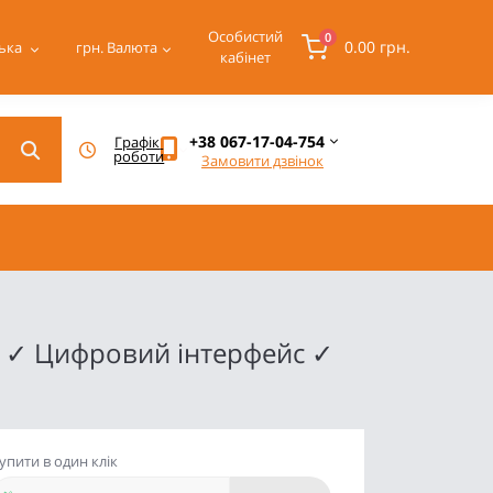
Особистий
0
0.00 грн.
ька
грн.
Валюта
кабінет
+38 067-17-04-754
Графік 
роботи
Замовити дзвінок
рів ✓ Цифровий інтерфейс ✓
упити в один клік