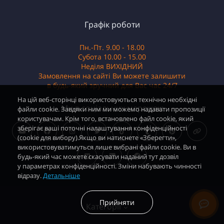
Графік роботи
Пн.-Пт. 9.00 - 18.00
Субота 10.00 - 15.00
Неділя ВИХІДНИЙ
Замовлення на сайті Ви можете залишити
в будь-який зручний для Вас час 24/7
На цій веб-сторінці використовуються технічно необхідні
Ми в соціальних мережах:
файли cookie. Завдяки ним ми можемо надавати пропозиції
користувачам. Крім того, встановлено файл cookie, який
зберігає ваші поточні налаштування конфіденційності
(cookie для вибору).Якщо ви натиснете «Зберегти»,
використовуватимуться лише вибрані файли cookie. Ви в
будь-який час можете скасувати наданий тут дозвіл
у параметрах конфіденційності. Зміни набувають чинності
відразу.
Детальніше
Прийняти
Категорії