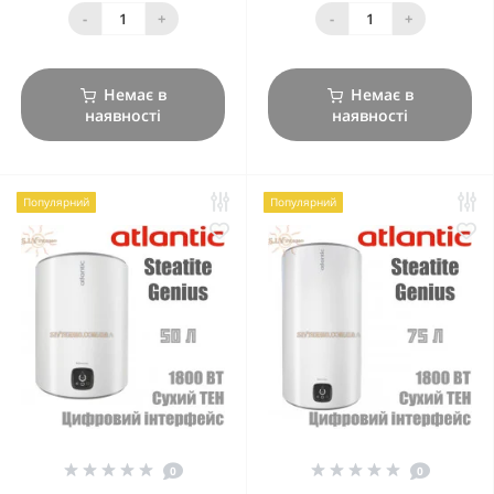
-
+
-
+
Немає в
Немає в
наявності
наявності
Популярний
Популярний
0
0