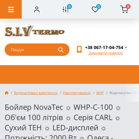
0
0
0
+38 067-17-04-754
Замовити дзвінок
Водонагрівачі електричні
Накопичувальні
WHP
Водонагрівач WH
Бойлер NovaTec ☼ WHP-C-100 ☼
Об'єм 100 літрів ☼ Серія CARL ☼
Сухий ТЕН ☼ LED-дисплей ☼
Потужність: 2000 Вт ☼ Одеса -