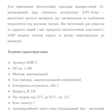
Для ефективної теплоізоляції приладів використаний 25-
міліметровий шар спіненого поліуретану (CFC-Free) –
екологічно чистого матеріалу, що заповнюється за особливою
технологією під високим тиском. Він безпечний для довкілля
та здоров'я людей і має прекрасні теплоізолюючі властивості.
WHP зводить теплові втрати та високі енерговитрати до
мінімуму.
Технічні характеристики:
Артикул WHP-C
Об’єм, л 100
Монтаж: вертикальний
Тип бойлера: накопичувальний електричний
Електрична потужність, кВт 2
Напруга, В 230
Час нагріву від 15°С до 65°С, хв. 215
Клас захисту 1
Антикорозійний захист бака Емальований бак / магнієвий