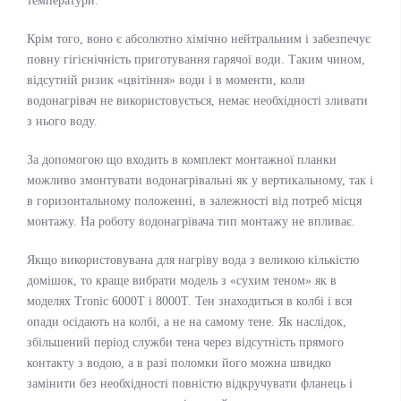
температури.
Крім того, воно є абсолютно хімічно нейтральним і забезпечує
повну гігієнічність приготування гарячої води. Таким чином,
відсутній ризик «цвітіння» води і в моменти, коли
водонагрівач не використовується, немає необхідності зливати
з нього воду.
За допомогою що входить в комплект монтажної планки
можливо змонтувати водонагрівальні як у вертикальному, так і
в горизонтальному положенні, в залежності від потреб місця
монтажу. На роботу водонагрівача тип монтажу не впливає.
Якщо використовувана для нагріву вода з великою кількістю
домішок, то краще вибрати модель з «сухим теном» як в
моделях Tronic 6000T і 8000T. Тен знаходиться в колбі і вся
опади осідають на колбі, а не на самому тене. Як наслідок,
збільшений період служби тена через відсутність прямого
контакту з водою, а в разі поломки його можна швидко
замінити без необхідності повністю відкручувати фланець і