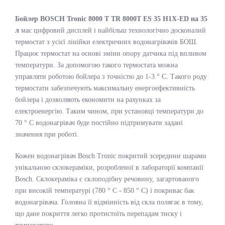
Бойлер BOSCH Tronic 8000 T TR 8000T ES 35 H1X-ED на 35
л
має цифровий дисплей і найбільш технологічно досконалий
термостат з усієї лінійки електричних водонагрівачів БОШ.
Працює термостат на основі зміни опору датчика під впливом
температури. За допомогою такого термостата можна
управляти роботою бойлера з точністю до 1-3 ° С. Такого роду
термостати забезпечують максимальну енергоефективність
бойлера і дозволяють економити на рахунках за
електроенергію. Таким чином, при установці температури до
70 ° С водонагрівач буде постійно підтримувати задані
значення при роботі.
Кожен водонагрівач Bosch Tronic покритий зсередини шарами
унікальною склокераміки, розробленої в лабораторії компанії
Bosch. Склокераміка є склоподібну речовину, загартованого
при високій температурі (780 ° С - 850 ° С) і покриває бак
водонагрівача. Головна її відмінність від скла полягає в тому,
що дане покриття легко протистоїть перепадам тиску і