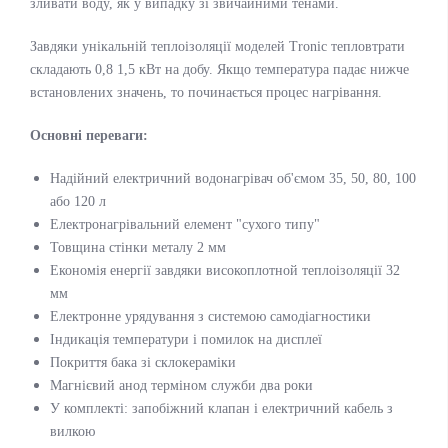
зливати воду, як у випадку зі звичайними тенами.
Завдяки унікальній теплоізоляції моделей Tronic тепловтрати
складають 0,8 1,5 кВт на добу. Якщо температура падає нижче
встановлених значень, то починається процес нагрівання.
Основні переваги:
Надійний електричний водонагрівач об'ємом 35, 50, 80, 100
або 120 л
Електронагрівальний елемент "сухого типу"
Товщина стінки металу 2 мм
Економія енергії завдяки високоплотной теплоізоляції 32
мм
Електронне урядування з системою самодіагностики
Індикація температури і помилок на дисплеї
Покриття бака зі склокераміки
Магнієвий анод терміном служби два роки
У комплекті: запобіжний клапан і електричний кабель з
вилкою