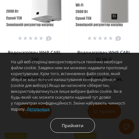
0
0
Водонагрівач WHP CARL
Водонагрівач WHP CARL
100
80 Wi-Fi
На цій веб-сторінці використовуються технічно необхідні
файли cookie. Завдяки ним ми можемо надавати пропозиції
користувачам. Крім того, встановлено файл cookie, який
9 098.07 грн.
10 597.19 грн.
зберігає ваші поточні налаштування конфіденційності
(cookie для вибору).Якщо ви натиснете «Зберегти»,
-
+
-
+
використовуватимуться лише вибрані файли cookie. Ви в
будь-який час можете скасувати наданий тут дозвіл
у параметрах конфіденційності. Зміни набувають чинності
відразу.
Детальніше
Купити
Купити
Прийняти
Популярний
Популярний