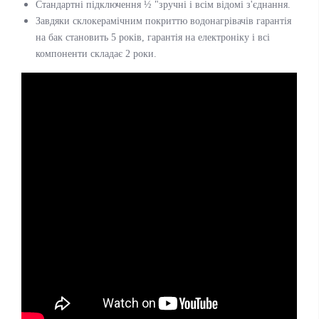
Стандартні підключення ½ "зручні і всім відомі з'єднання.
Завдяки склокерамічним покриттю водонагрівачів гарантія
на бак становить 5 років, гарантія на електроніку і всі
компоненти складає 2 роки.