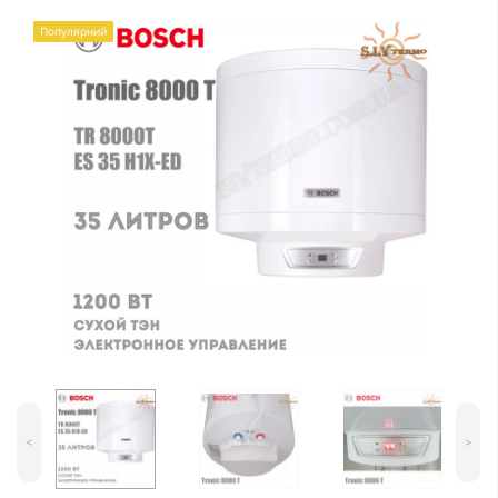
Популярний
<
>