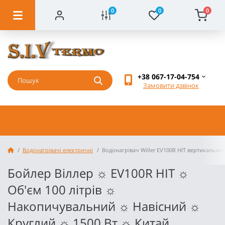
0
0
0
+38 067-17-04-754
Замовити дзвінок
Водонагрівачі електричні
Водонагрівач Willer EV100R HIT вертикальни
Бойлер Віллер ☼ EV100R HIT ☼
Об'єм 100 літрів ☼
Накопичувальний ☼ Навісний ☼
Круглий ☼ 1500 Вт ☼ Китай