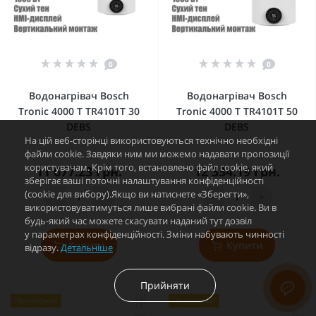
0
0
Водонагрівач Bosch
Водонагрівач Bosch
Tronic 4000 T TR4101T 30
Tronic 4000 T TR4101T 50
DEBS
DEBS
На цій веб-сторінці використовуються технічно необхідні
файли cookie. Завдяки ним ми можемо надавати пропозиції
користувачам. Крім того, встановлено файл cookie, який
11 677.23 грн.
12 334.19 грн.
зберігає ваші поточні налаштування конфіденційності
(cookie для вибору).Якщо ви натиснете «Зберегти»,
-
+
-
+
використовуватимуться лише вибрані файли cookie. Ви в
будь-який час можете скасувати наданий тут дозвіл
у параметрах конфіденційності. Зміни набувають чинності
Купити
Купити
відразу.
Детальніше
Прийняти
Популярний
Популярний