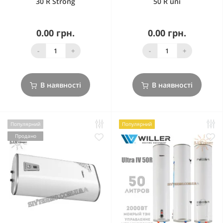
30 R Strong
50 R uni
0.00 грн.
0.00 грн.
-
+
-
+
В наявності
В наявності
Популярний
Популярний
Продано