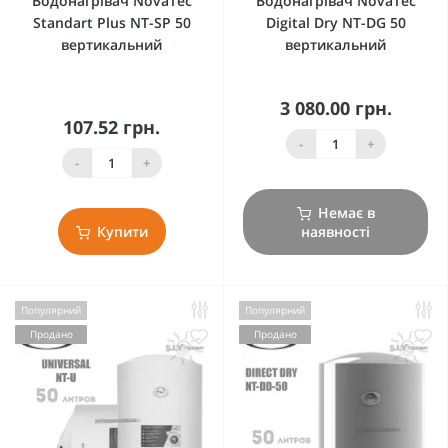
Водонагрівач NovaTec
Водонагрівач NovaTec
Standart Plus NT-SP 50
Digital Dry NT-DG 50
вертикальний
вертикальний
3 080.00 грн.
107.52 грн.
-
+
-
+
Немає в
Купити
наявності
Популярний
Популярний
Продано
Продано