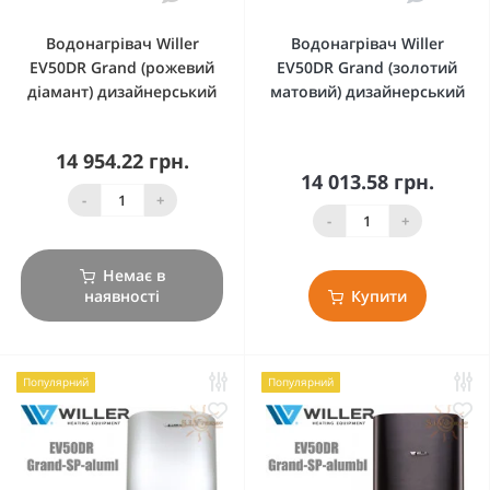
Водонагрівач Willer
Водонагрівач Willer
EV50DR Grand (рожевий
EV50DR Grand (золотий
діамант) дизайнерський
матовий) дизайнерський
14 954.22 грн.
14 013.58 грн.
-
+
-
+
Немає в
наявності
Купити
Популярний
Популярний