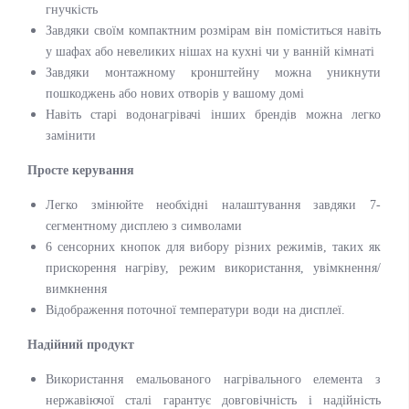
гнучкість
Завдяки своїм компактним розмірам він поміститься навіть
у шафах або невеликих нішах на кухні чи у ванній кімнаті
Завдяки монтажному кронштейну можна уникнути
пошкоджень або нових отворів у вашому домі
Навіть старі водонагрівачі інших брендів можна легко
замінити
Просте керування
Легко змінюйте необхідні налаштування завдяки 7-
сегментному дисплею з символами
6 сенсорних кнопок для вибору різних режимів, таких як
прискорення нагріву, режим використання, увімкнення/
вимкнення
Відображення поточної температури води на дисплеї.
Надійний продукт
Використання емальованого нагрівального елемента з
нержавіючої сталі гарантує довговічність і надійність