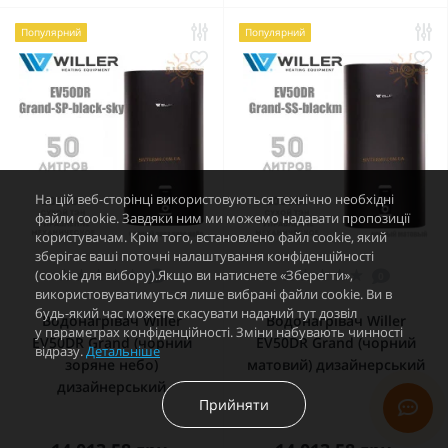
Популярний
Популярний
На цій веб-сторінці використовуються технічно необхідні
файли cookie. Завдяки ним ми можемо надавати пропозиції
користувачам. Крім того, встановлено файл cookie, який
зберігає ваші поточні налаштування конфіденційності
(cookie для вибору).Якщо ви натиснете «Зберегти»,
0
0
використовуватимуться лише вибрані файли cookie. Ви в
будь-який час можете скасувати наданий тут дозвіл
Водонагрівач Willer
Водонагрівач Willer
у параметрах конфіденційності. Зміни набувають чинності
EV50DR Grand (чорний
EV50DR Grand (чорний
відразу.
Детальніше
зоряне небо)
матовий) дизайнерський
дизайнерський
Прийняти