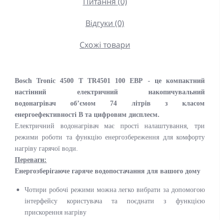
Питання (0)
Відгуки (0)
Схожі товари
Bosch Tronic 4500 T
TR4501 100 EBP
- це компактний
настінний електричний накопичувальний
водонагрівач
об’ємом 74
літрів
з класом
енергоефективності B та цифровим дисплеєм
.
Електричний водонагрівач має прості налаштування, три
режими роботи та функцію енергозбереження для комфорту
нагріву гарячої води.
Переваги:
Енергозберігаюче гаряче водопостачання для вашого дому
Чотири робочі режими можна легко вибрати за допомогою
інтерфейсу користувача та поєднати з функцією
прискорення нагріву