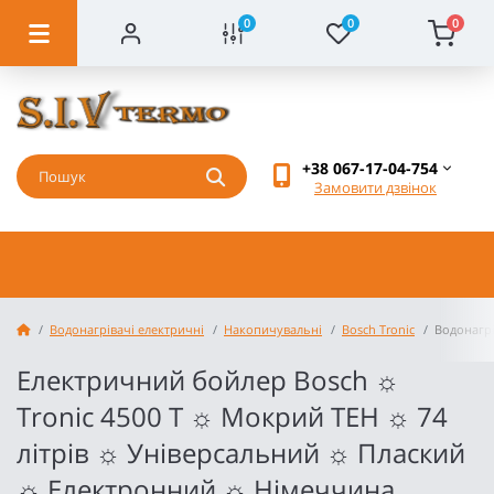
0
0
0
+38 067-17-04-754
Замовити дзвінок
Водонагрівачі електричні
Накопичувальні
Bosch Tronic
Водонагрі
Електричний бойлер Bosch ☼
Tronic 4500 T ☼ Мокрий ТЕН ☼ 74
літрів ☼ Універсальний ☼ Плаский
☼ Електронний ☼ Німеччина