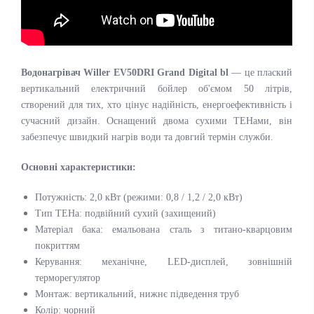
Водонагрівач Willer EV50DRI Grand Digital
bl
— це плаский
вертикальний електричний бойлер об'ємом 50 літрів,
створений для тих, хто цінує надійність, енергоефективність і
сучасний дизайн. Оснащений двома сухими ТЕНами, він
забезпечує швидкий нагрів води та довгий термін служби.
Основні характеристики:
Потужність: 2,0 кВт (режими: 0,8 / 1,2 / 2,0 кВт)
Тип ТЕНа: подвійний сухий (захищений)
Матеріал бака: емальована сталь з титано-кварцовим
покриттям
Керування: механічне, LED-дисплей, зовнішній
терморегулятор
Монтаж: вертикальний, нижнє підведення труб
Колір: чорний