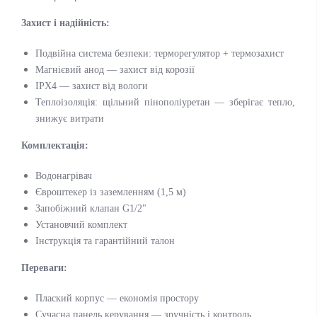
Захист і надійність:
Подвійна система безпеки: терморегулятор + термозахист
Магнієвий анод — захист від корозії
IPX4 — захист від вологи
Теплоізоляція: щільний пінополіуретан — зберігає тепло,
знижує витрати
Комплектація:
Водонагрівач
Євроштекер із заземленням (1,5 м)
Запобіжний клапан G1/2"
Установчий комплект
Інструкція та гарантійний талон
Переваги:
Плаский корпус — економія простору
Сучасна панель керування — зручність і контроль