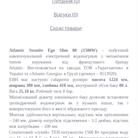
Питання (0)
Відгуки (0)
Схожі товари
Atlantic Steatite Ego Slim 80 (1500W)
– побутовий
накопичувальний електричний водонагрівач з механічним
типом керування від французького бренду
Atlantic. Виготовляється на заводах ТОВ «Укратлантик» в
Україні та «Atlantic Georgia» в Грузії (артикул – 8513920).
ЕВН має наступні габаритні розміри:
висота 1224 мм,
ширина 380 мм, глибина 410 мм,
внутрішній об'єм баку
80 л
.
Вага
25,10 кг.
Робочий тиск 8 бар.
Мінімізований діаметр зовнішнього баку дозволяє встановити
циліндричний водонагрівач як у вузьких нішах, так і
використовувати його в якості вбудованого приладу.
Монтаж здійснюється вертикально, відстань між кріпленнями
– 240 мм, діаметр патрубків підключення – 1/2 дюйма, відстань
між патрубками – 100 мм.
Стеатитовий «сухий» ТЕН потужністю 1500 Вт прогріває воду