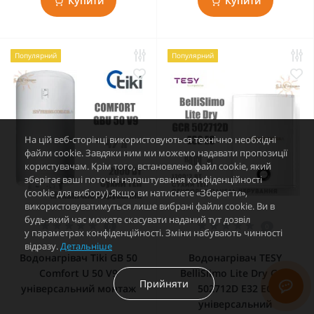
Купити
Купити
Популярний
Популярний
На цій веб-сторінці використовуються технічно необхідні
файли cookie. Завдяки ним ми можемо надавати пропозиції
користувачам. Крім того, встановлено файл cookie, який
зберігає ваші поточні налаштування конфіденційності
(cookie для вибору).Якщо ви натиснете «Зберегти»,
використовуватимуться лише вибрані файли cookie. Ви в
будь-який час можете скасувати наданий тут дозвіл
0
0
у параметрах конфіденційності. Зміни набувають чинності
відразу.
Детальніше
Водонагрівач Tiki GB 50
Водонагрівач TESY
Comfort U 50 V9
BelliSlimo Lite Dry GCR
Прийняти
універсальний монтаж
502712D E32 EC
універсальний