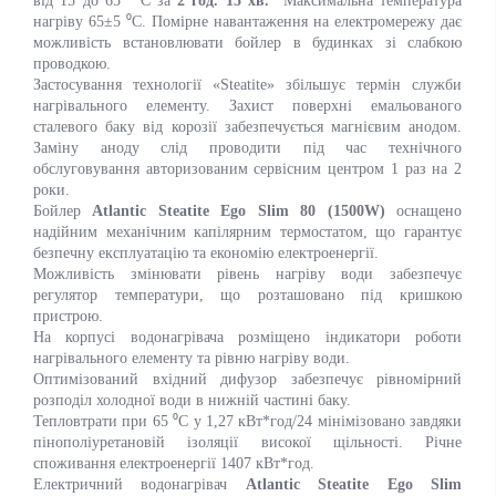
від 15 до 65 ⁰ С за
2 год. 15 хв.
Максимальна температура
нагріву 65±5 ⁰C. Помірне навантаження на електромережу дає
можливість встановлювати бойлер в будинках зі слабкою
проводкою.
Застосування технології «Steatite» збільшує термін служби
нагрівального елементу. Захист поверхні емальованого
сталевого баку від корозії забезпечується магнієвим анодом.
Заміну аноду слід проводити під час технічного
обслуговування авторизованим сервісним центром 1 раз на 2
роки.
Бойлер
Atlantic Steatite Ego Slim 80 (1500W)
оснащено
надійним механічним капілярним термостатом, що гарантує
безпечну експлуатацію та економію електроенергії.
Можливість змінювати рівень нагріву води забезпечує
регулятор температури, що розташовано під кришкою
пристрою.
На корпусі водонагрівача розміщено індикатори роботи
нагрівального елементу та рівню нагріву води.
Оптимізований вхідний дифузор забезпечує рівномірний
розподіл холодної води в нижній частині баку.
Тепловтрати при 65 ⁰C у 1,27 кВт*год/24 мінімізовано завдяки
пінополіуретановій ізоляції високої щільності. Річне
споживання електроенергії 1407 кВт*год.
Електричний водонагрівач
Atlantic Steatite Ego Slim