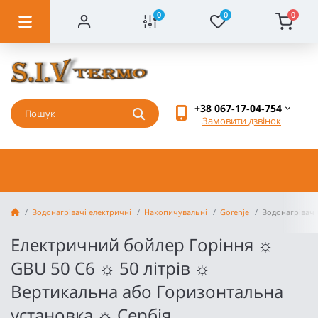
0
0
0
+38 067-17-04-754
Замовити дзвінок
Водонагрівачі електричні
Накопичувальні
Gorenje
Водонагрівач 
Електричний бойлер Горіння ☼
GBU 50 C6 ☼ 50 літрів ☼
Вертикальна або Горизонтальна
установка ☼ Сербія