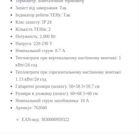
Термометр: Біметалічний термометр
Захист від замерзання: Так
Індикатор роботи ТЕНу: Так
Клас захисту: IP 24
Кількість ТЕНів: 2
Потужність: 2,000 Вт
Напруга: 220-230 V
Номінальний струм: 8.7 А
Тепловтрати при вертикальному настінному монтажі: 1
кВтг/24 год
Тепловтрати при горизонтальному настінному монтажі:
1.13 кВтг/24 год
Габаритні розміри (шхвхг): 50×58.3×50.7 см
Розміри в упаковці (шхвхг): 60×68.5×60 см
Номінальний струм запобіжника: 10 А
Артикул: 762040
ЕАN-код: 3830000959322