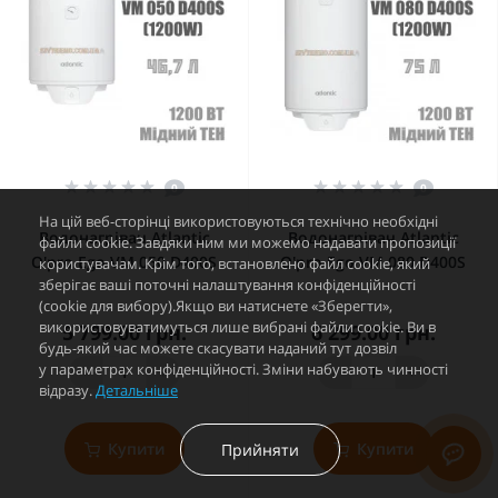
0
0
На цій веб-сторінці використовуються технічно необхідні
Водонагрівач Atlantic
Водонагрівач Atlantic
файли cookie. Завдяки ним ми можемо надавати пропозиції
O'pro Ego VM 050 D400S
O'pro Ego VM 080 D400S
користувачам. Крім того, встановлено файл cookie, який
зберігає ваші поточні налаштування конфіденційності
(cookie для вибору).Якщо ви натиснете «Зберегти»,
використовуватимуться лише вибрані файли cookie. Ви в
5 799.00 грн.
6 299.00 грн.
будь-який час можете скасувати наданий тут дозвіл
у параметрах конфіденційності. Зміни набувають чинності
-
+
-
+
відразу.
Детальніше
Купити
Купити
Прийняти