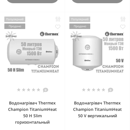
Популярний
Популярний
Продано
Продано
0
0
Водонагрівач Thermex
Водонагрівач Thermex
Champion TitaniumHeat
Champion TitaniumHeat
50 H Slim
50 V вертикальний
горизонтальный